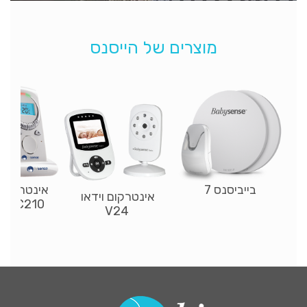
מוצרים של הייסנס
בייביסנס 7
אינטרקום ד
אינטרקום וידאו
SC210 דו-כיווני
V24