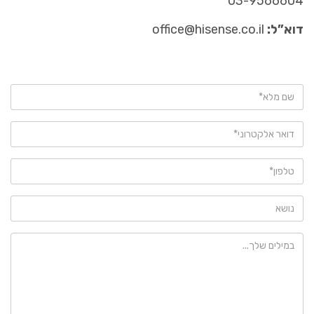
03-9566604
דוא”ל:
office@hisense.co.il