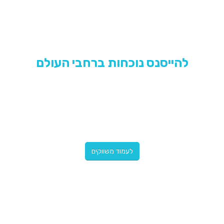
להייסנס נוכחות ברחבי העולם
שומרת על תינוקות בלמעלה מ -30 מדינות
הנוכחות שלנו ממשיכה להתרחב בכל שנה כדי
לשמור על עוד הורים רגועים ותינוקות מאושרים.
לעמוד משווקים